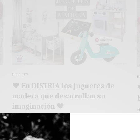
JUGUETES
B
♥ En DISTRIA los juguetes de
madera que desarrollan su
imaginación ♥
H
y
: Hello! Recientemente encontré la tienda online DISTRIA,
cuando buscaba juguetes de madera para hacer un regalo.
2
Se…