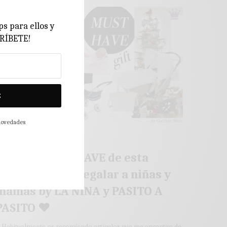
ps para ellos y
CRÍBETE!
E
 novedades
LOG MODA PREMAMÁ
♥ Los 5 MUST HAVE de esta
NAVIDAD para regalar a niñas y
mamás by LA NINA y PASITO A
PASITO ♥
abitualmente os recomiendo artículos que me encantan de