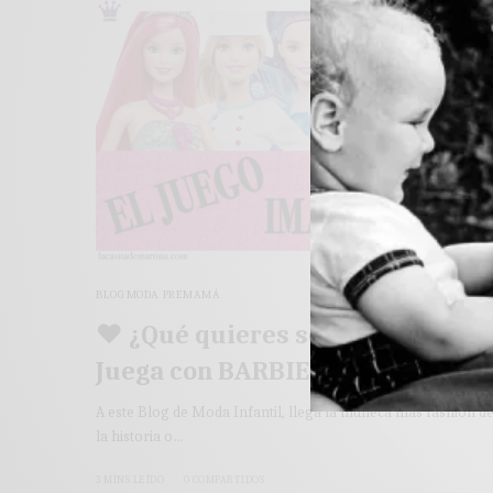
BLOG MODA PREMAMÁ
♥ ¿Qué quieres ser de mayor?
Juega con BARBIE a imaginarlo 
A este Blog de Moda Infantil, llega la muñeca más fashion d
la historia o…
3 MINS LEÍDO
0 COMPARTIDOS