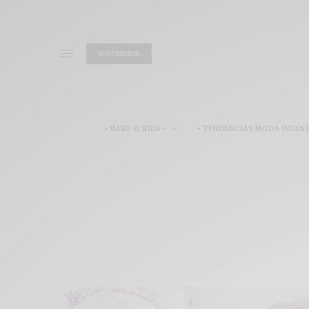
SUSCRIBIRSE
• BABY & KIDS •
• TENDENCIAS MODA INFANT