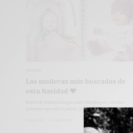
JUGUETES
Las muñecas más buscadas de
esta Navidad ♥
Hartos de tanta tecnología, entre videojuegos y móviles
pensamos que está el partido, pero todavía…
2 MINS LEÍDO
0 COMPARTIDOS