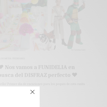
LOG MODA PREMAMÁ
♥ Nos vamos a FUNIDELIA en
busca del DISFRAZ perfecto ♥
ello! Primer día de vacaciones para los peques de esta casita
 tenemos la agenda…
 MINS LEÍDO
0 COMPARTIDOS