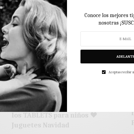
2 MINS LEÍDO
0 COMPARTIDOS
Conoce los mejores ti
nosotras ¡SUS
ADELANT
Aceptas recibir
B
JUGUETES
♥
♥ STORIO2 de VTECH el Rey de
e
los TABLETS para niños ♥
Juguetes Navidad
H