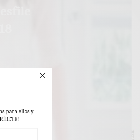
esfile
18
ps para ellos y
CRÍBETE!