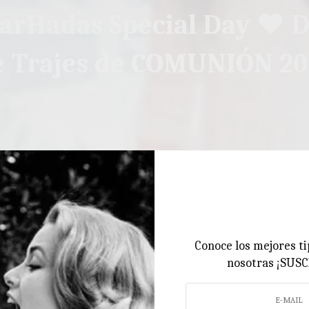
rHadas Special Day ♥ D
e Trajes de COMUNIÓN 20
Conoce los mejores ti
nosotras ¡SUS