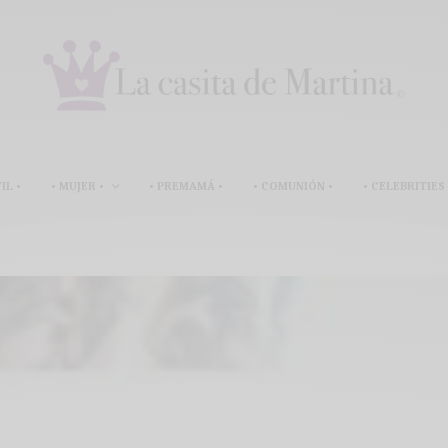
IL •
• MUJER •
• PREMAMÁ •
• COMUNIÓN •
• CELEBRITIES 