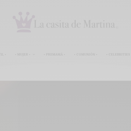
IL •
• MUJER •
• PREMAMÁ •
• COMUNIÓN •
• CELEBRITIES 