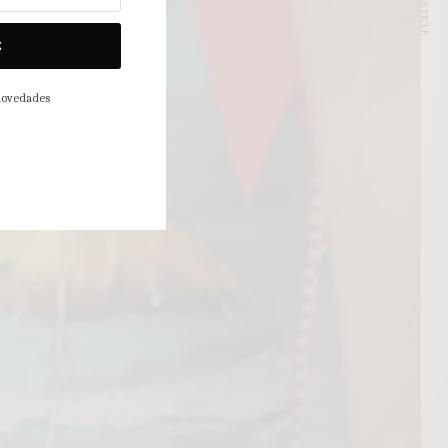
NEXT ARTICLE
E
 novedades