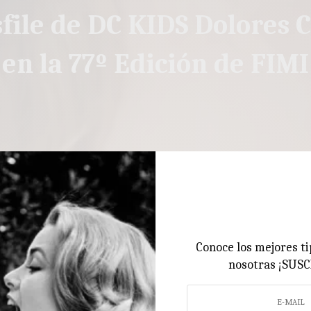
sfile de DC KIDS Dolores C
en la 77º Edición de FIMI
Conoce los mejores ti
nosotras ¡SUS