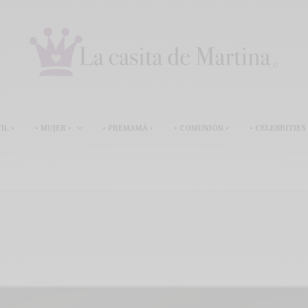
IL •
• MUJER •
• PREMAMÁ •
• COMUNIÓN •
• CELEBRITIES 