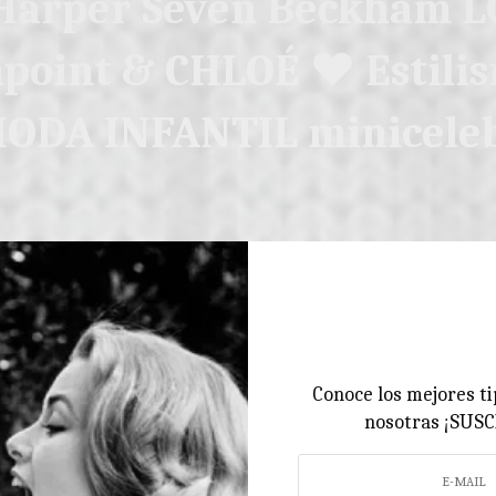
Harper Seven Beckham L
point & CHLOÉ ♥ Estili
ODA INFANTIL minicele
Conoce los mejores ti
nosotras ¡SUS