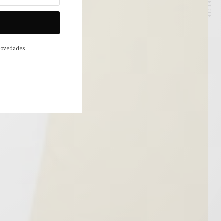
NEXT ARTICLE
E
 novedades