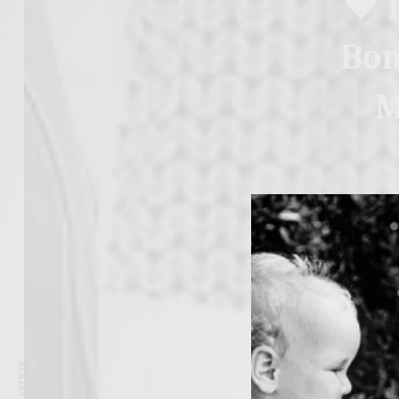
♥ 
Bon
M