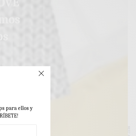
OVE
smos
bs
ps para ellos y
CRÍBETE!