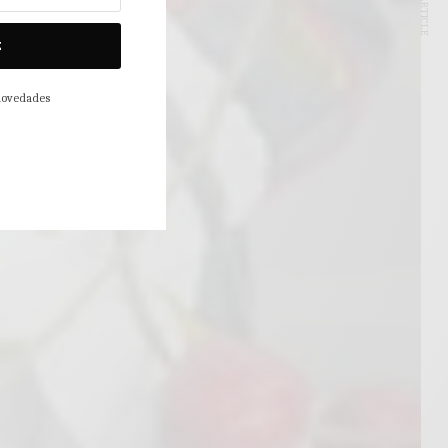
NEXT ARTICLE
E
 novedades