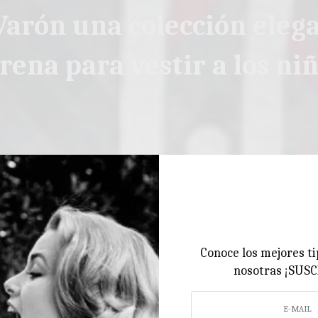
Varón una colección eleg
rena para vestir a los ni
Conoce los mejores ti
nosotras ¡SUS