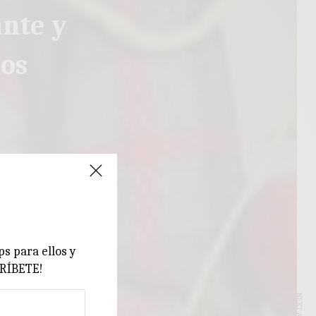
ante y
ños
ps para ellos y
CRÍBETE!