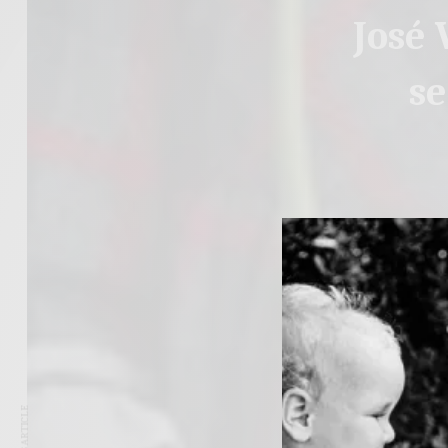
José 
se