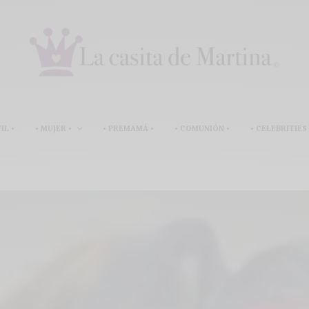
IL •
• MUJER •
• PREMAMÁ •
• COMUNIÓN •
• CELEBRITIES 