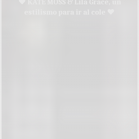
♥ KATE MOSS & Lila Grace, un
estilismo para ir al cole ♥