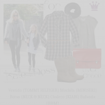
Vestido {TOMMY HILFIGER} Mochila {MINISERI}
Botas {NECK & NECK} Chaleco {KIABI} Bufanda
{H&M}