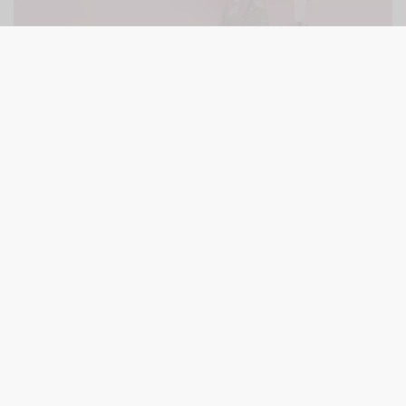
¡Mirad qué ideal!
Poco más necesita este look para darse la vuelta
cuando pase por delante de nosotros. By
Douuod
,
firma de moda infantil que me encanta.
♥ Happy day ♥