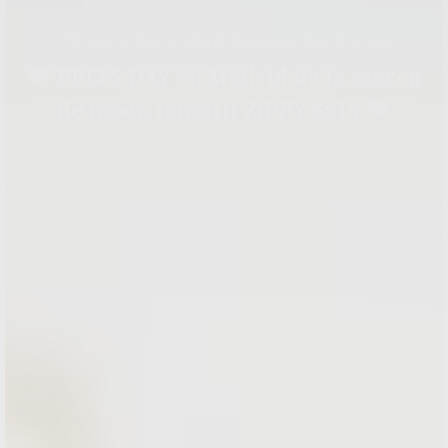
EVENTOS MODA INFATIL
,
MODA INFANTIL
,
MODA INFANTIL VERANO
♥ PRESS DAY en Madrid de la marca
de moda infantil ZIPPY SS14 ♥