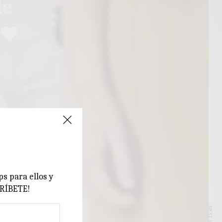
de
 ♥
ps para ellos y
CRÍBETE!