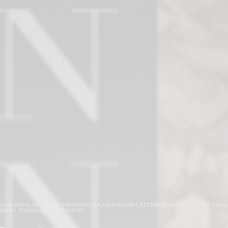
OG DE MODA
,
BLOG MODA PREMAMÁ
,
COLABORACIONES
,
FITTING ROOM
,
MODA BEBÉ
,
MODA
VIERNO
,
TIENDAS MODA INFANTIL