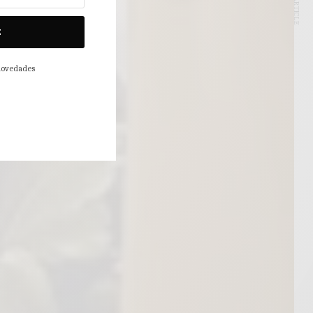
NEXT ARTICLE
E
 novedades