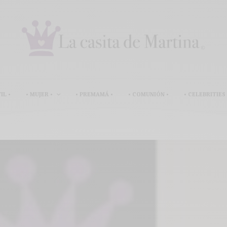
IL •
• MUJER •
• PREMAMÁ •
• COMUNIÓN •
• CELEBRITIES 