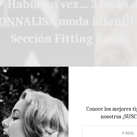
 Había un vez… 3 looks 
ONNALISA moda infantil
Sección Fitting Room
Conoce los mejores ti
nosotras ¡SUS