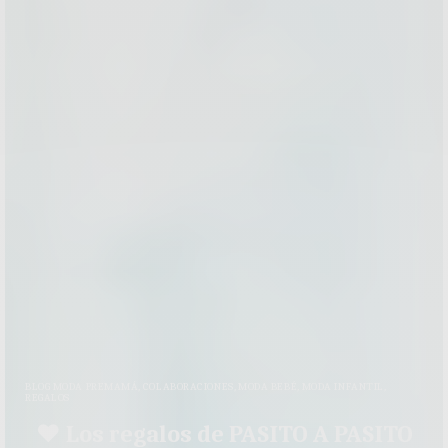
BLOG MODA PREMAMÁ
,
COLABORACIONES
,
MODA BEBÉ
,
MODA INFANTIL
,
REGALOS
♥ Los regalos de PASITO A PASITO