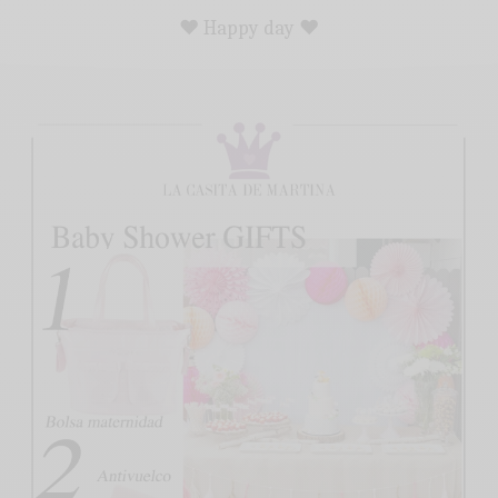
♥ Happy day ♥
.