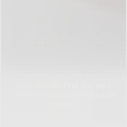
COLABORACIONES
,
MODA INFANTIL
,
PERSONAL SHOPPER KIDS
PERSONAL SHOPPER Kids para
PRIVALIA colección BÓBOLI moda
infantil