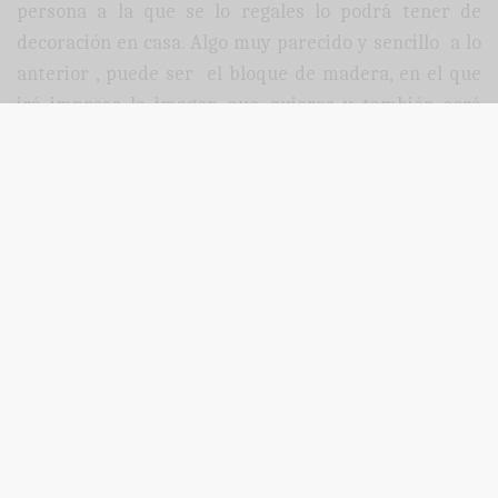
persona a la que se lo regales lo podrá tener de
decoración en casa. Algo muy parecido y sencillo a lo
anterior , puede ser el bloque de madera, en el que
irá impreso la imagen que quieras y también será
perfecto como elemento decorativo.