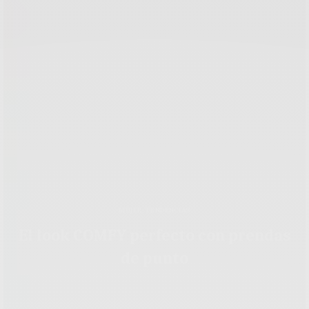
MUJER
,
TENDENCIAS
El look COMFY perfecto con prendas
de punto