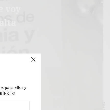
e voy
alta
ps para ellos y
CRÍBETE!