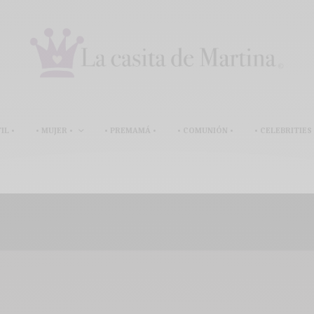
IL •
• MUJER •
• PREMAMÁ •
• COMUNIÓN •
• CELEBRITIES 