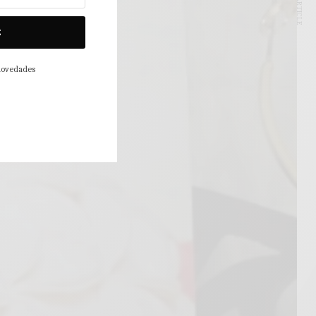
NEXT ARTICLE
E
 novedades