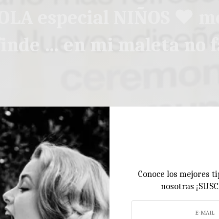
LA especial NIÑOS ♥ m
finde … en mi maleta no f
Conoce los mejores ti
nosotras ¡SUS