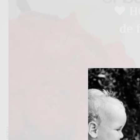
♥ HO
de 