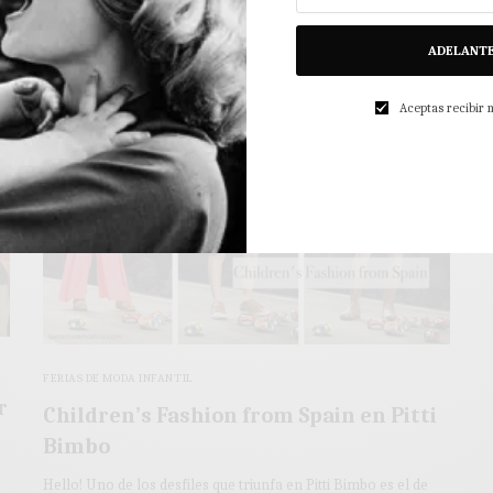
3 MINS LEÍDO
2 COMPARTIDOS
ADELANT
Aceptas recibir
FERIAS DE MODA INFANTIL
r
Children’s Fashion from Spain en Pitti
Bimbo
Hello! Uno de los desfiles que triunfa en Pitti Bimbo es el de