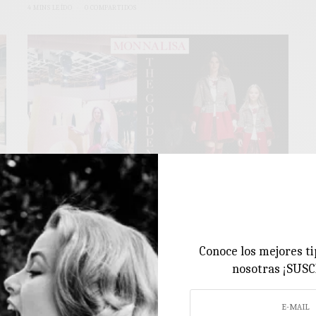
4 MINS LEÍDO
0 COMPARTIDOS
FERIAS DE MODA INFANTIL
50º Aniversario de MONNALISA moda
Conoce los mejores ti
infantil ♥ Pitti Bimbo
nosotras ¡SUS
Hello! Uno de los eventos más esperados coincidiendo con la
última edición de Pitti Bimbo,…