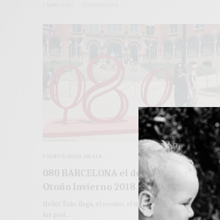
2 MINS LEÍDO
3 COMPARTIDOS
EVENTOS MODA INFATIL
080 BARCELONA el desfile de BOBOLI
Otoño Invierno 2018
Hello! Todo llega, el verano, el mes de julio y el comienzo de
los post…