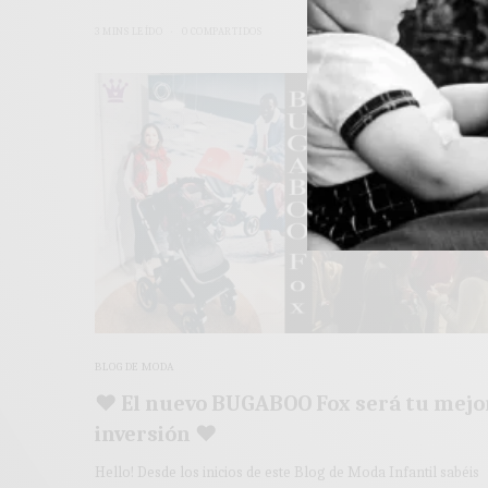
3 MINS LEÍDO
0 COMPARTIDOS
BLOG DE MODA
♥ El nuevo BUGABOO Fox será tu mejo
inversión ♥
Hello! Desde los inicios de este Blog de Moda Infantil sabéis