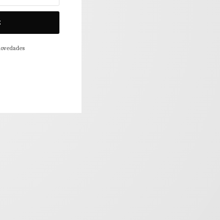
E
 novedades