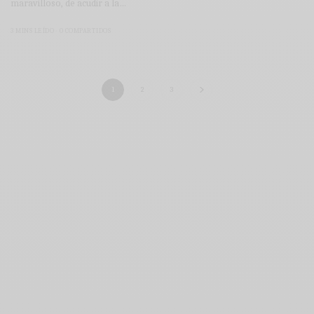
maravilloso, de acudir a la…
3 MINS LEÍDO
0 COMPARTIDOS
1
2
3