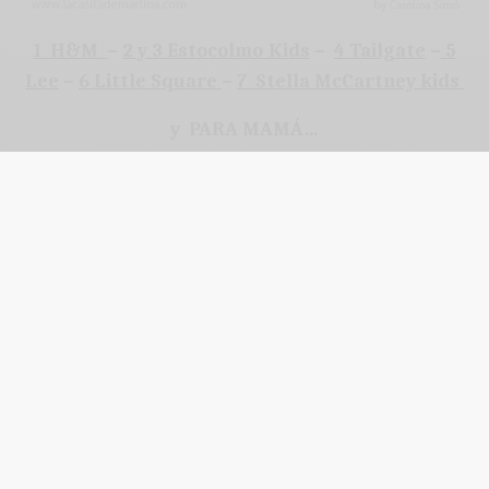
1 H&M
–
2 y 3 Estocolmo Kids
–
4 Tailgate
–
5
Lee
–
6 Little Square
–
7 Stella McCartney kids
y PARA MAMÁ…