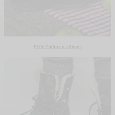
PèPè Children’s Shoes