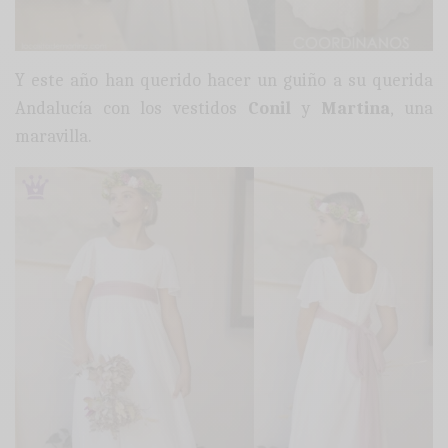
Y este año han querido hacer un guiño a su querida
Andalucía con los vestidos
Conil
y
Martina
, una
maravilla.