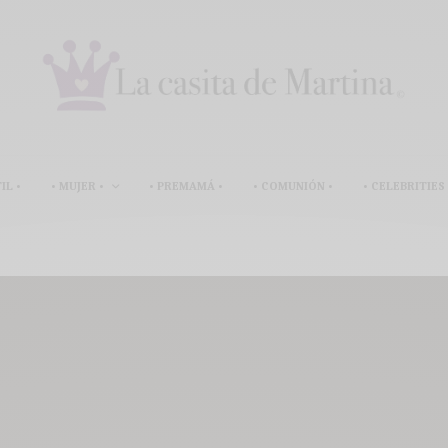
IL •
• MUJER •
• PREMAMÁ •
• COMUNIÓN •
• CELEBRITIES 