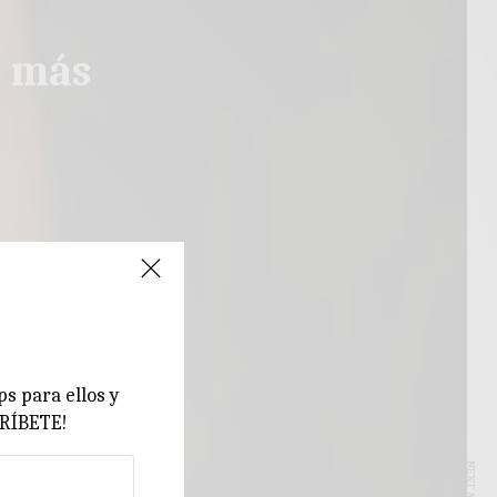
o más
ps para ellos y
CRÍBETE!