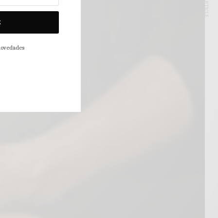
NEXT ARTICLE
E
 novedades