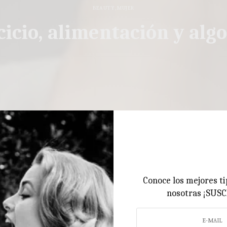
BEAUTY
,
MUJER
cicio, alimentación y alg
Conoce los mejores ti
nosotras ¡SUS