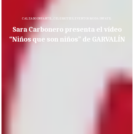
CALZADO INFANTIL
,
CELEBRITIES
,
EVENTOS MODA INFATIL
Sara Carbonero presenta el vídeo
“Niños que son niños” de GARVALÍN