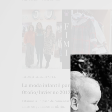
2 MINS LEÍDO
5 COMPARTIDOS
FERIAS DE MODA INFANTIL
La moda infantil para el
Otoño/Invierno 2019-20 desde FIMI
Estamos a un paso de comenzar una nueva estación pero
antes, os ponemos en alerta…