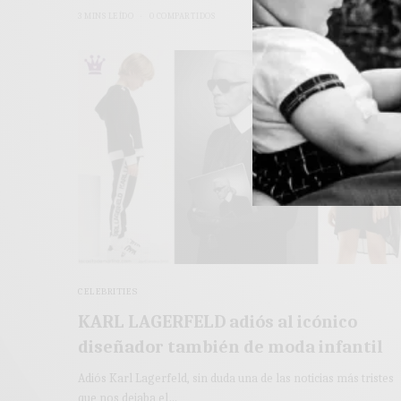
3 MINS LEÍDO
0 COMPARTIDOS
CELEBRITIES
KARL LAGERFELD adiós al icónico
diseñador también de moda infantil
Adiós Karl Lagerfeld, sin duda una de las noticias más tristes
que nos dejaba el…