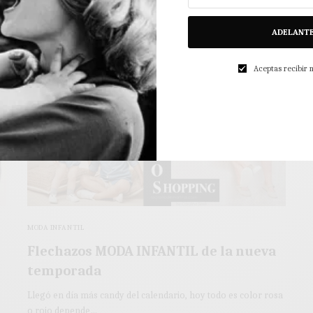
2 MINS LEÍDO
0 COMPARTIDOS
ADELANT
Aceptas recibir
MODA INFANTIL
Flechazos MODA INFANTIL de la nueva
temporada
Llegó en día más candy del calendario, hoy todo es color rosa
o rojo depende…