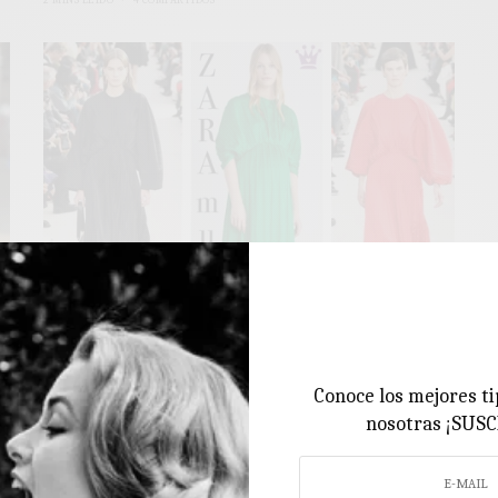
2 MINS LEÍDO
4 COMPARTIDOS
PREMAMÁ
El vestido de invitada PREMAMÁ de
Conoce los mejores ti
Zara inspiración Valentino
nosotras ¡SUS
¡Qué complicado es encontrar el vestido de invitada perfecto si
es premamá! Zara de nuevo os…