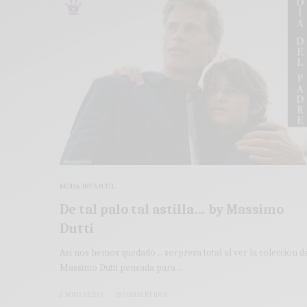
MODA INFANTIL
De tal palo tal astilla… by Massimo
Dutti
Así nos hemos quedado… sorpresa total al ver la colección d
Massimo Dutti pensada para…
2 MINS LEÍDO
18 COMPARTIDOS