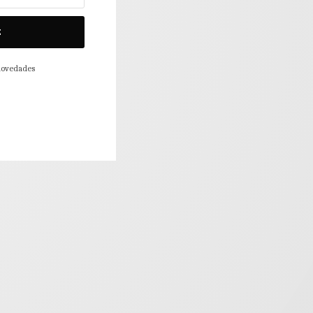
E
 novedades