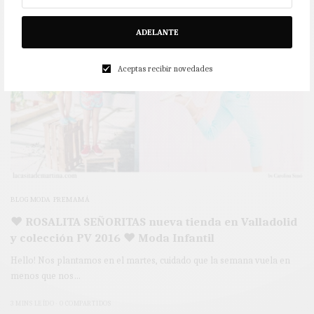
ADELANTE
Aceptas recibir novedades
BLOG MODA PREMAMÁ
♥ ROSALITA SEÑORITAS nueva tienda en Valladolid
y colección PV 2016 ♥ Moda Infantil
Hello! Nos plantamos en el martes, cuidado que la semana vuela en
menos que nos…
3 MINS LEÍDO
0 COMPARTIDOS