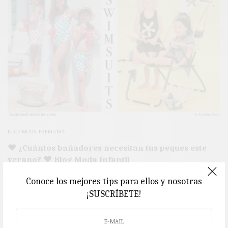
BLOG MODA PREMAMÁ
♥ ¿Cuántos bañadores necesitan tus peques este
verano? ♥ Blog Moda Infantil
Hello! La eterna pregunta ¿verdad? Llega junio y no puede pasar un
Conoce los mejores tips para ellos y nosotras
día más para…
¡SUSCRÍBETE!
2 MINS LEÍDO
0 COMPARTIDOS