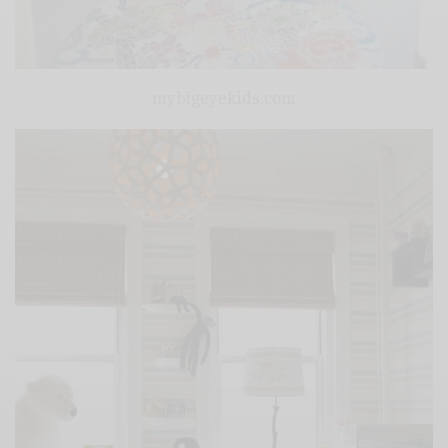
mybigeyekids.com