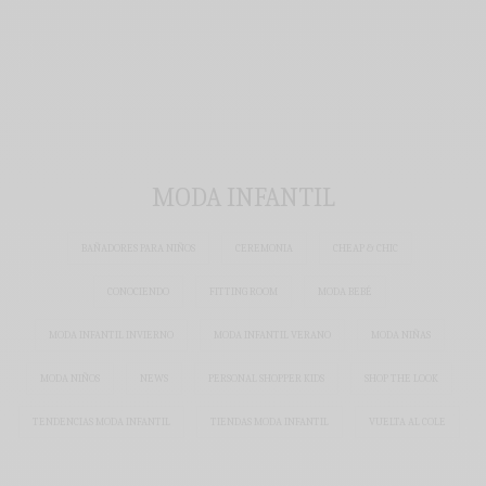
MODA INFANTIL
BAÑADORES PARA NIÑOS
CEREMONIA
CHEAP & CHIC
CONOCIENDO
FITTING ROOM
MODA BEBÉ
MODA INFANTIL INVIERNO
MODA INFANTIL VERANO
MODA NIÑAS
MODA NIÑOS
NEWS
PERSONAL SHOPPER KIDS
SHOP THE LOOK
TENDENCIAS MODA INFANTIL
TIENDAS MODA INFANTIL
VUELTA AL COLE