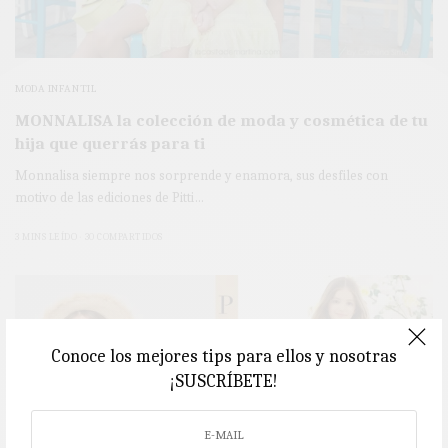
MODA INFANTIL
MONNALISA la colección de moda y cosmética de tu
hija que querrás para ti
Monnalisa siempre nos sorprende y enamora, sus desfiles con
motivo de las ediciones de Pitti…
3 MINS LEÍDO
30 COMPARTIDOS
Conoce los mejores tips para ellos y nosotras
¡SUSCRÍBETE!