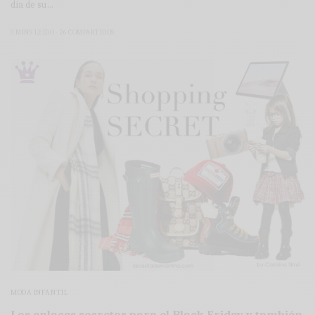
día de su…
3 MINS LEÍDO
26 COMPARTIDOS
MODA INFANTIL
Los enlaces secretos para el Black Friday y también