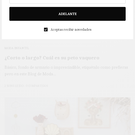
ADELANTE
Aceptas recibir novedades
MODA INFANTIL
¿Corto o largo? Cuál es su peto vaquero
Básico, fondo de armario o imprescindible, etiquétalo como prefieras
pero en este Blog de Moda…
2 MINS LEÍDO
0 COMPARTIDOS