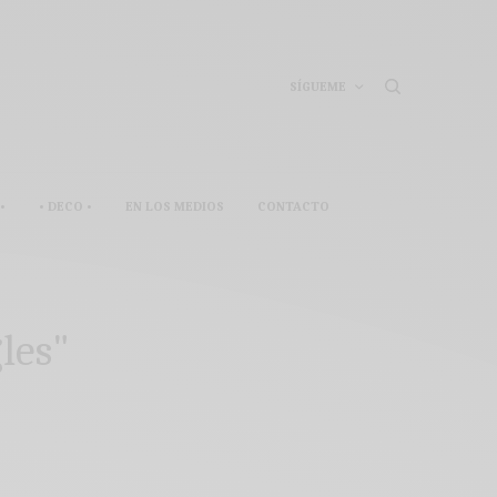
SÍGUEME
•
• DECO •
EN LOS MEDIOS
CONTACTO
gles"