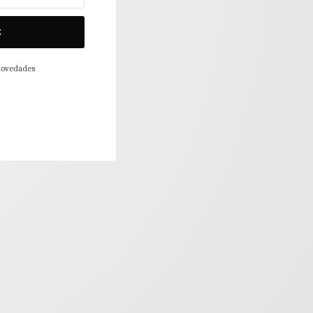
E
 novedades