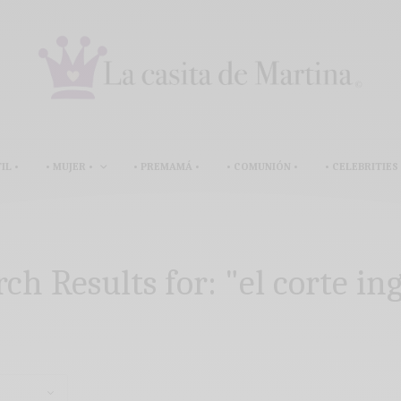
IL •
• MUJER •
• PREMAMÁ •
• COMUNIÓN •
• CELEBRITIES 
rch Results for:
"el corte in