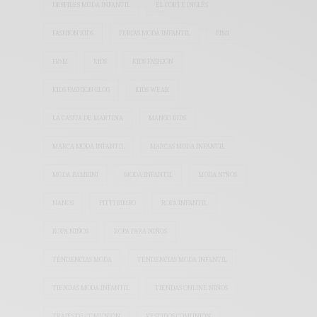
DESFILES MODA INFANTIL
EL CORTE INGLÉS
FASHION KIDS
FERIAS MODA INFANTIL
FIMI
H&M
KIDS
KIDS FASHION
KIDS FASHION BLOG
KIDS WEAR
LA CASITA DE MARTINA
MANGO KIDS
MARCA MODA INFANTIL
MARCAS MODA INFANTIL
MODA BAMBINI
MODA INFANTIL
MODA NIÑOS
NANOS
PITTI BIMBO
ROPA INFANTIL
ROPA NIÑOS
ROPA PARA NIÑOS
TENDENCIAS MODA
TENDENCIAS MODA INFANTIL
TIENDAS MODA INFANTIL
TIENDAS ONLINE NIÑOS
TRAJES DE COMUNIÓN
VESTIDOS COMUNIÓN