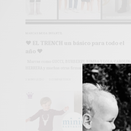
MARCAS MODA INFANTIL
♥ EL TRENCH un básico para todo el
año ♥
Marcas como GUCCI, BURBERRY, BIMBA Y LOLA, CAROLIN
HERRERA y muchas otras firmas de…
2 MINS LEÍDO
0 COMPARTIDOS