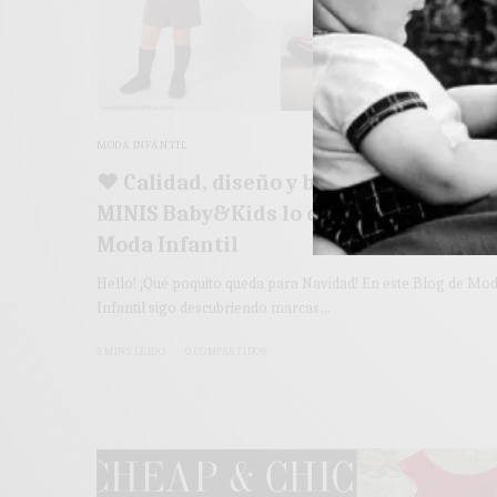
MODA INFANTIL
♥ Calidad, diseño y buen precio en
MINIS Baby&Kids lo encontrarás ♥
Moda Infantil
Hello! ¡Qué poquito queda para Navidad! En este Blog de Mo
Infantil sigo descubriendo marcas…
3 MINS LEÍDO
0 COMPARTIDOS