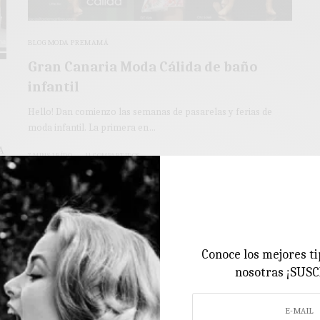
BLOG MODA PREMAMÁ
Gran Canaria Moda Cálida de baño
infantil
Hello! Dan comienzo las semanas de pasarelas y ferias de
moda infantil. La primera en…
A
7 MINS LEÍDO
11 COMPARTIDOS
Conoce los mejores ti
nosotras ¡SUS