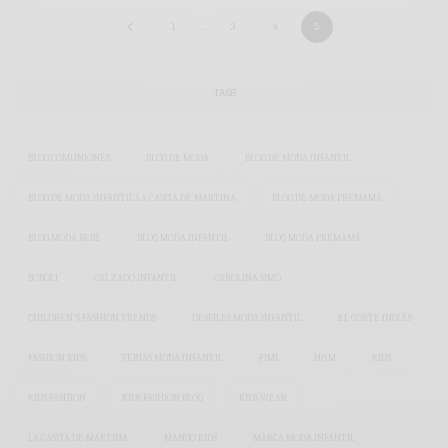
1
…
3
4
5
TAGS
BLOG COMUNIONES
BLOG DE MODA
BLOG DE MODA INFANTIL
BLOG DE MODA INFANTIL LA CASITA DE MARTINA
BLOG DE MODA PREMAMÁ
BLOG MODA BEBÉ
BLOG MODA INFANTIL
BLOG MODA PREMAMÁ
BOBOLI
CALZADO INFANTIL
CAROLINA SIMÓ
CHILDREN'S FASHION TRENDS
DESFILES MODA INFANTIL
EL CORTE INGLÉS
FASHION KIDS
FERIAS MODA INFANTIL
FIMI
H&M
KIDS
KIDS FASHION
KIDS FASHION BLOG
KIDS WEAR
LA CASITA DE MARTINA
MANGO KIDS
MARCA MODA INFANTIL