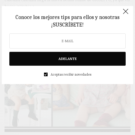
horas, minutos o…
Conoce los mejores tips para ellos y nosotras
2 MINS LEÍDO
0 COMPARTIDOS
¡SUSCRÍBETE!
ADELANTE
Aceptas recibir novedades