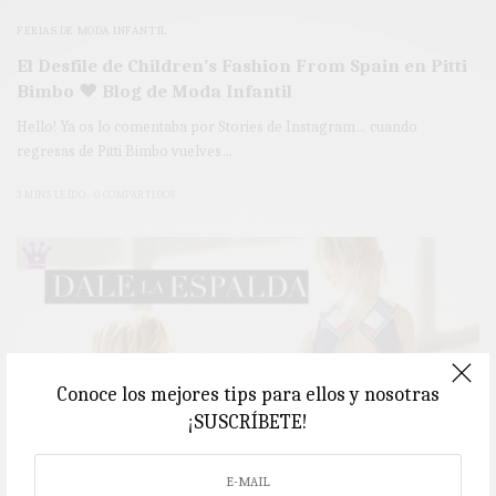
FERIAS DE MODA INFANTIL
El Desfile de Children’s Fashion From Spain en Pitti
Bimbo ♥ Blog de Moda Infantil
Hello! Ya os lo comentaba por Stories de Instagram… cuando
regresas de Pitti Bimbo vuelves…
3 MINS LEÍDO
0 COMPARTIDOS
Conoce los mejores tips para ellos y nosotras
¡SUSCRÍBETE!