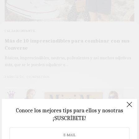
CALZADO INFANTIL
Más de 10 imprescindibles para combinar con sus
Converse
Básicas, imprescindibles, neutras, polivalentes y así muchos adjetivos
más, que se le pueden adjudicar a…
2 MINS LEÍDO
0 COMPARTIDOS
Conoce los mejores tips para ellos y nosotras
¡SUSCRÍBETE!