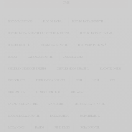
TAGS
BLOG COMUNIONES
BLOG DE MODA
BLOG DE MODA INFANTIL
BLOG DE MODA INFANTIL LA CASITA DE MARTINA
BLOG DE MODA PREMAMÁ
BLOG MODA BEBÉ
BLOG MODA INFANTIL
BLOG MODA PREMAMÁ
BOBOLI
CALZADO INFANTIL
CAROLINA SIMÓ
CHILDREN'S FASHION TRENDS
DESFILES MODA INFANTIL
EL CORTE INGLÉS
FASHION KIDS
FERIAS MODA INFANTIL
FIMI
H&M
KIDS
KIDS FASHION
KIDS FASHION BLOG
KIDS WEAR
LA CASITA DE MARTINA
MANGO KIDS
MARCA MODA INFANTIL
MARCAS MODA INFANTIL
MODA BAMBINI
MODA INFANTIL
MODA NIÑOS
NANOS
PITTI BIMBO
ROPA INFANTIL