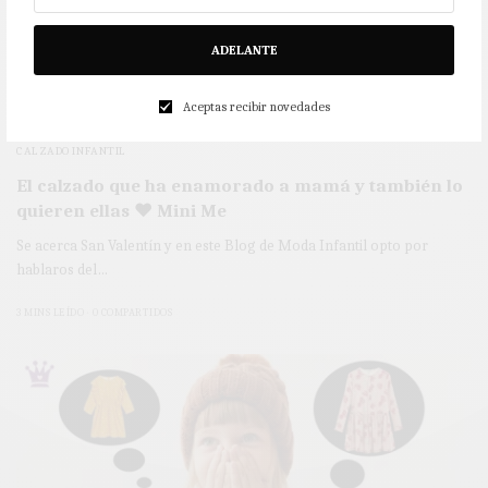
ADELANTE
Aceptas recibir novedades
CALZADO INFANTIL
El calzado que ha enamorado a mamá y también lo
quieren ellas ♥ Mini Me
Se acerca San Valentín y en este Blog de Moda Infantil opto por
hablaros del…
3 MINS LEÍDO
0 COMPARTIDOS