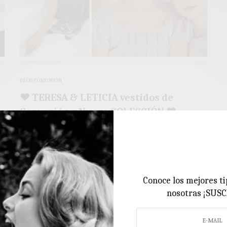
BLOG COMUNIÓN
♥ TERESA & LETICIA vestidos de
Comunión y Nueva COLECCIÓN ♥
Primavera/Verano 2012
Telas naturales y cortes sencillos son las propuestas de
Teresa & Leticia para esta Primavera/verano…
2 MINS LEÍDO
0 COMPARTIDOS
Conoce los mejores ti
nosotras ¡SUS