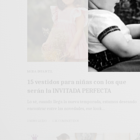
MODA INFANTIL
15 vestidos para niñas con los que
serán la INVITADA PERFECTA
Lo sé, cuando llega la nueva temporada, estamos deseando
encontrar entre las novedades, ese look…
3 MINS LEÍDO
1.1K COMPARTIDOS