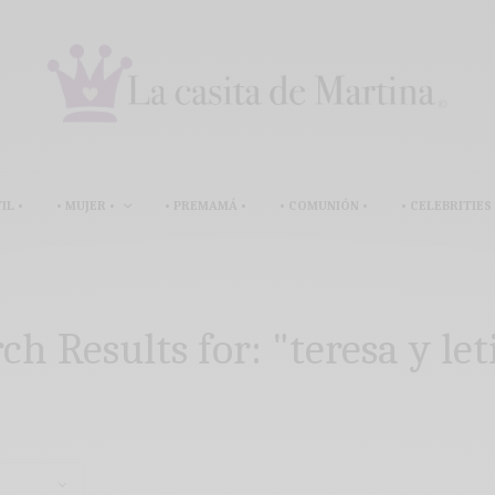
IL •
• MUJER •
• PREMAMÁ •
• COMUNIÓN •
• CELEBRITIES 
ch Results for:
"teresa y let