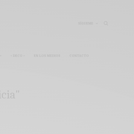
SÍGUEME
•
• DECO •
EN LOS MEDIOS
CONTACTO
icia"