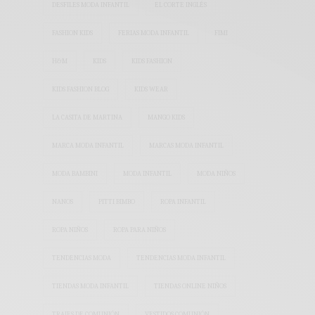
DESFILES MODA INFANTIL
EL CORTE INGLÉS
FASHION KIDS
FERIAS MODA INFANTIL
FIMI
H&M
KIDS
KIDS FASHION
KIDS FASHION BLOG
KIDS WEAR
LA CASITA DE MARTINA
MANGO KIDS
MARCA MODA INFANTIL
MARCAS MODA INFANTIL
MODA BAMBINI
MODA INFANTIL
MODA NIÑOS
NANOS
PITTI BIMBO
ROPA INFANTIL
ROPA NIÑOS
ROPA PARA NIÑOS
TENDENCIAS MODA
TENDENCIAS MODA INFANTIL
TIENDAS MODA INFANTIL
TIENDAS ONLINE NIÑOS
TRAJES DE COMUNIÓN
VESTIDOS COMUNIÓN