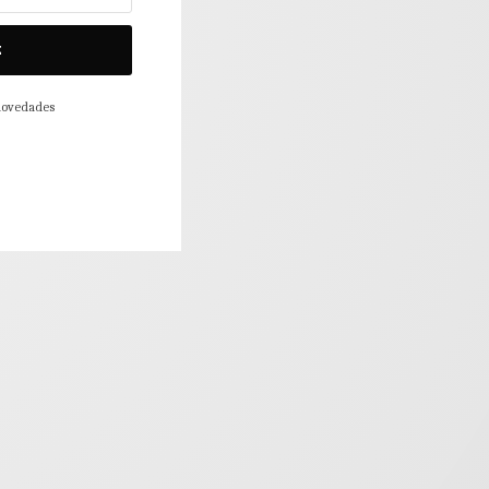
E
 novedades