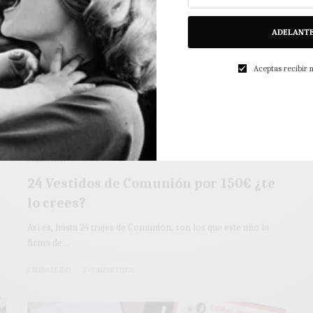
ADELANT
Aceptas recibir
COMUNIÓN
24 Vestidos de Comunión por 150€ ¿te
lo crees?
Así es, hasta 24 trajes de Comunión, son los que este año la
firma de…
3 MINS LEÍDO
2 COMPARTIDOS