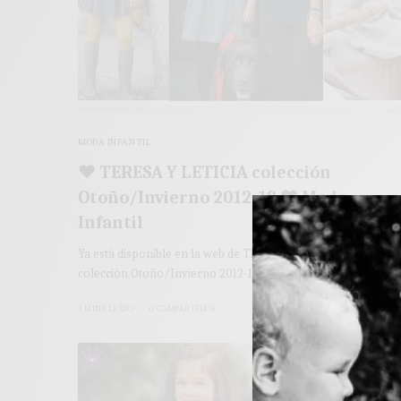
MODA INFANTIL
♥ TERESA Y LETICIA colección
Otoño/Invierno 2012-13 ♥ Moda
Infantil
Ya está disponible en la web de TERESA & LETICIA, la nueva
colección Otoño/Invierno 2012-13…
3 MINS LEÍDO
0 COMPARTIDOS